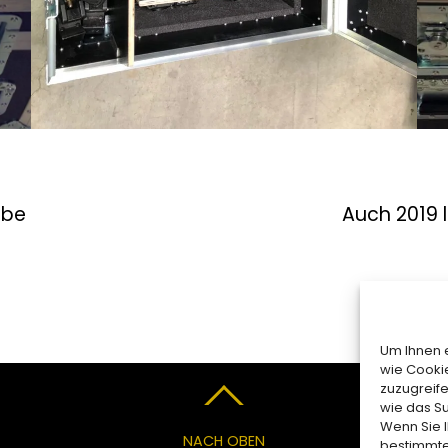
ube
Auch 2019 l
Um Ihnen e
wie Cooki
zuzugreif
wie das Su
Wenn Sie I
NACH OBEN
bestimmte